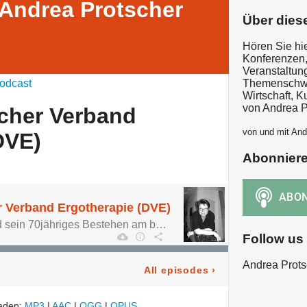
 Andrea Protscher
Über dies
Hören Sie hi
Konferenzen
Veranstaltun
odcast
Themenschwer
Wirtschaft, K
von Andrea P
cher Verband
von und mit And
DVE)
Abonnier
r Verband Ergotherapie (DVE)
Wie kann man sich und sein 70jähriges Bestehen am besten feiern? Mit einer großen Geburtstagstorte, mit fast 1.900 Gästen, vielen vielen Gratulanten, einem Preis und vor allem: mit Lebensfreude, Tatendrang. Optimismus und schmissiger Musik.
Follow us
Andrea Prots
All episodes
›
laden:
MP3
|
AAC
|
OGG
|
OPUS